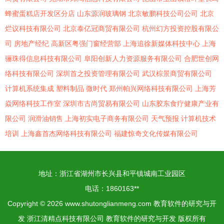
蜂蜜蛋糕店开发区分店
山东源润玻璃钢
北京敏鹏科技公司公司
北京
烂议科技有限公司
北京泰亿冠商贸有限公司
杭州幻方投资控股有限公
司
房地产经纪
高新区粤强门窗经营部
上海追徐新媒体科技中心
上海
骊珠得信息科技有限公司
阜阳创新人力资源服务有限公司
合肥世创网
络科技有限公司
深圳首之投资管理有限公司
武汉棕景商贸有限公司
计算机系统集成
塑料制品
微时代
郑州帕兴网络科技有限公司
上海芳
焱网络科技工作室
深圳市古尚贸易有限公司
山东胶东食疗健康产业有
限公司
润滑油销售
上海初实电子商务有限公司
天气预报
计算机技术
培训
上海鑫首杰网络科技有限公司
福建惊奇文化传媒有限公司
地址：浙江省湖州市长兴县和平镇城南工业园区
电话：1860163**
Copyright © 2026
www.shutonglianmeng.com
教育软件的研究与开
发
浙江清精点科技有限公司
教育软件的研究与开发
版权所有