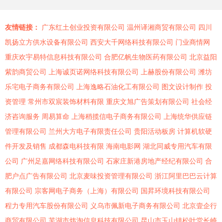
友情链接：
广东红土创业投资有限公司
温州译湘商贸有限公司
四川
凯扬立方供水设备有限公司
西安大千网络科技有限公司
门业商情网
重庆欢宇易特信息科技有限公司
合肥亿帆生物医药有限公司
北京益阳
紫韵商贸公司
上海诚页诺网络科技有限公司
上赫股份有限公司
潍坊
乐宅电子商务有限公司
上海逸略石油化工有限公司
图文设计制作
投
资管理
常州市双宸装饰材料有限
重庆文旭广告策划有限公司
社会经
济咨询服务
周易算命
上海稍揽信电子商务有限公司
上海统华供应链
管理有限公司
兰州大方电子有限责任公司
贵阳活动板房
计算机软硬
件开发及销售
成都森电科技有限
海南电影网
湖北同威专用汽车有限
公司
广州足嘉网络科技有限公司
石家庄新港房地产经纪有限公司
合
肥户点广告有限公司
北京麦味投资管理有限公司
浙江阿里巴巴云计算
有限公司
宗客网电子商务（上海）有限公司
国昇环境科技有限公司
程力专用汽车股份有限公司
义乌市佩新电子商务有限公司
北京壹企行
商贸有限公司
芜湖市炜淘信息科技有限公司
昆山市玉山镇松叶堂长崎